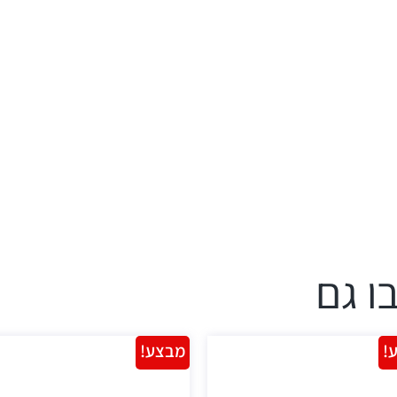
ו גם
!
מבצע!