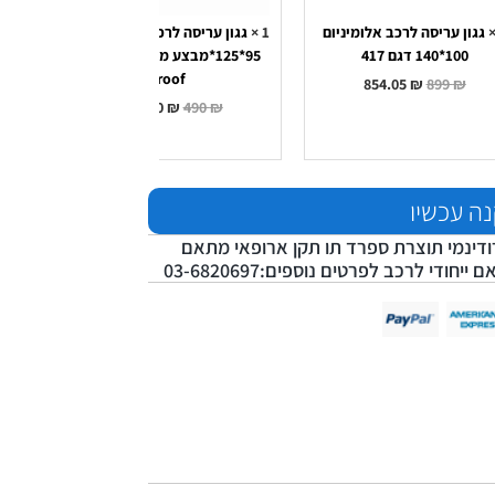
גגון עריסה לרכב אלומיניום
1
×
גגון עריסה לרכב דגם מונאקו
1
×
100*140 דגם 417
95*125*מבצע מדהים* cross
roof
854.05
₪
899
₪
465.50
₪
490
₪
ה עכשיו
רכב CRUZ אוירודינמי תוצרת ספרד תו תקן ארופאי מתאם
די לרכב לפרטים נוספים:03-6820697