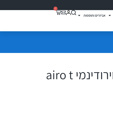
0
אביזרים ותוספות
גגון לרכב אווירודינמי airo t