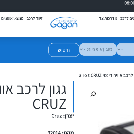
ים לרכב
מדרכות צד
זיווד לרכב
מנשאי אופניים
חיפוש
רכב אווירודינמי airo t CRUZ
CRUZ
יצרן:
Cruz
מקט:
32014