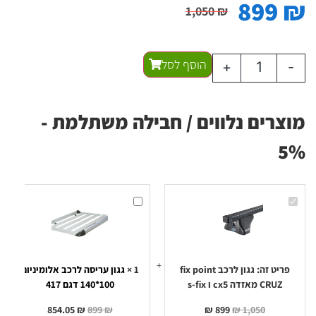
899
₪
1,050
₪
הוסף לסל
+
-
מוצרים נלווים / חבילה משתלמת -
5%
גגון
גגון
לרכב
עריסה
fix
לרכב
point
אלומיניום
100*140
CRUZ
מאזדה
דגם
417
cx5
ו
פריט זה:
גגון לרכב fix point
1
×
גגון עריסה לרכב אלומיניום
s-
CRUZ מאזדה cx5 ו s-fix
100*140 דגם 417
fix
854.05
₪
899
₪
₪
899
₪
1,050