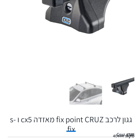
גגון לרכב fix point CRUZ מאזדה cx5 ו s-
fix
יצרן:
Cruz
מקט:
40444