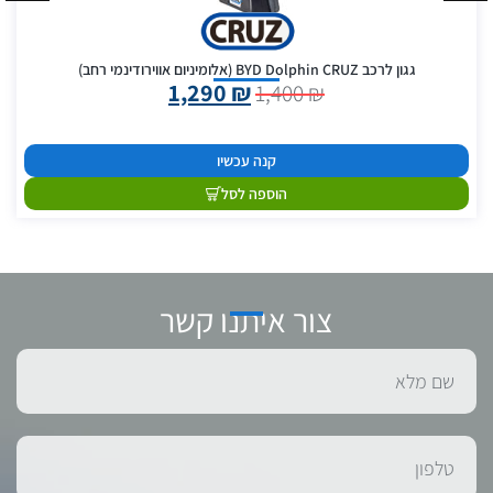
גגון לרכב BYD Dolphin CRUZ (אלומיניום אווירודינמי רחב)
1,290
₪
1,400
₪
קנה עכשיו
הוספה לסל
צור איתנו קשר