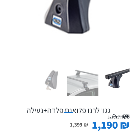
גגון לרנו פלואנס פלדה+נעילה
יצרן:
Cruz
מקט:
321015
1,190
₪
1,399
₪