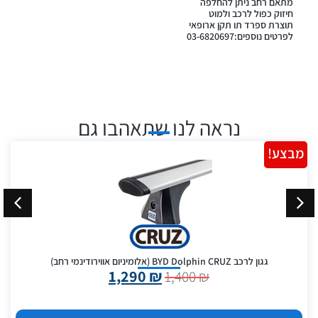
מתאם רחב ניתן להחלפה
חיזוק כפול לרכב ולמוט
תוצרת ספרד תו תקן ארופאי
לפרטים נוספים:03-6820697
נראה לנו שתאהבו גם
מבצע!
גגון לרכב BYD Dolphin CRUZ (אלומיניום אווירודינמי רחב)
1,290
₪
1,400
₪