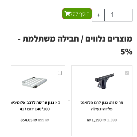
הוסף לסל
+
-
מוצרים נלווים / חבילה משתלמת -
5%
גגון
גגון
לרנו
עריסה
פלואנס
לרכב
פלדה+נעילה
אלומיניום
100*140
דגם
417
פריט זה:
גגון לרנו פלואנס
1
×
גגון עריסה לרכב אלומיניום
פלדה+נעילה
100*140 דגם 417
854.05
₪
899
₪
₪
1,190
₪
1,399