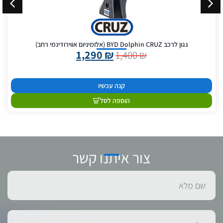
גגון לרכב BYD Dolphin CRUZ (אלומיניום אווירודינמי רחב)
1,290
₪
1,400
₪
קנה עכשיו
הוספה לסל
צור איתנו קשר