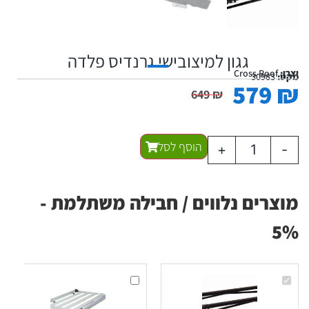
גגון למיצובישי גרנדיס פלדה
יצרן:
Cross Roof
מקט:
30983
579
₪
649
₪
הוסף לסל
+
-
מוצרים נלווים / חבילה משתלמת -
5%
גגון
גגון
למיצובישי
עריסה
גרנדיס
לרכב
פלדה
אלומיניום