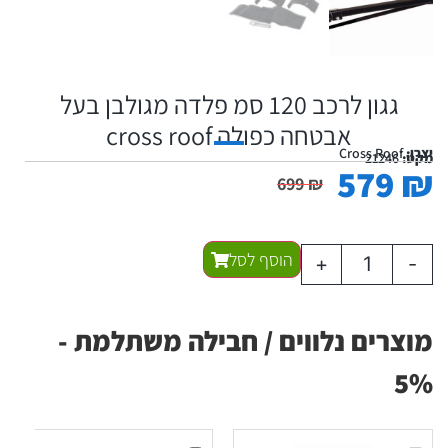
גגון לרכב 120 סמ פלדה מגולבן בעל
אבטחה כפולה cross roof
יצרן:
Cross Roof
מקט:
21246
579
₪
699
₪
הוסף לסל
+
-
מוצרים נלווים / חבילה משתלמת -
5%