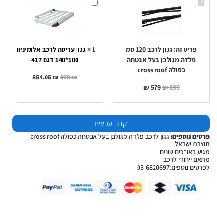
גגון
גגון
לרכב
עריסה
120
לרכב
סמ
אלומיניום
פלדה
100*140
מגולבן
דגם
בעל
417
אבטחה
פריט זה:
גגון לרכב 120 סמ
1
×
גגון עריסה לרכב אלומיניום
כפולה
פלדה מגולבן בעל אבטחה
100*140 דגם 417
cross
roof
כפולה cross roof
854.05
₪
899
₪
₪
579
₪
699
קנה עכשיו
פרטים נוספים:
גגון לרכב פלדה מגולבן בעל אבטחה כפולה cross roof
תוצרת ישראל
מגיע באורכים שונים
מתאם ייחודי לרכב
לפרטים נוספים:03-6820697