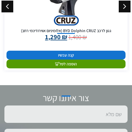
גגון לרכב BYD Dolphin CRUZ (אלומיניום אווירודינמי רחב)
1,290
₪
1,400
₪
קנה עכשיו
הוספה לסל
צור איתנו קשר