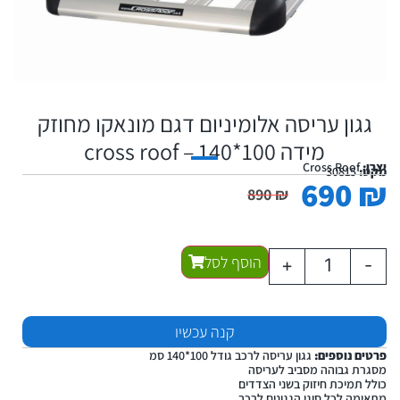
גגון עריסה אלומיניום דגם מונאקו מחוזק
מידה 100*140 – cross roof
יצרן:
Cross Roof
מקט:
30815
690
₪
890
₪
הוסף לסל
+
-
קנה עכשיו
פרטים נוספים:
גגון עריסה לרכב גודל 100*140 סמ
מסגרת גבוהה מסביב לעריסה
כולל תמיכת חיזוק בשני הצדדים
מתאימה לכל סוגי הגגונים לרכב