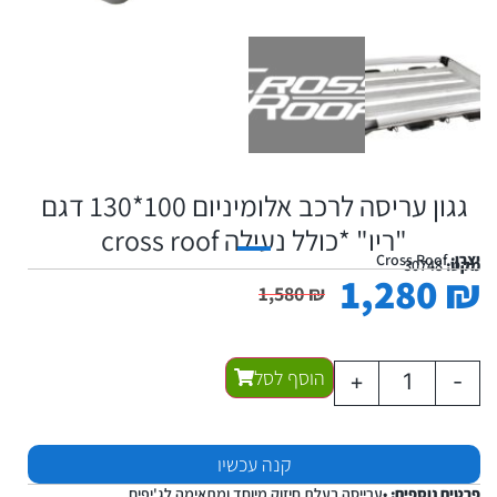
גגון עריסה לרכב אלומיניום 100*130 דגם
"ריו" *כולל נעילה cross roof
יצרן:
Cross Roof
מקט:
30748
1,280
₪
1,580
₪
הוסף לסל
+
-
קנה עכשיו
פרטים נוספים:
•ערייסה בעלת חיזוק מיוחד ומתאימה לג'יפים.