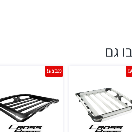
ו גם
!
מבצע!