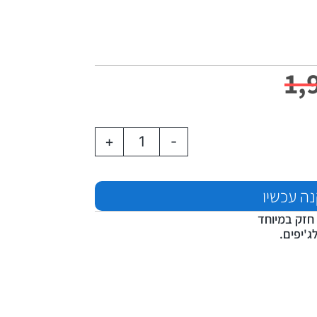
1,
+
-
ה עכשיו
 חזק במיוחד
ג'יפים.