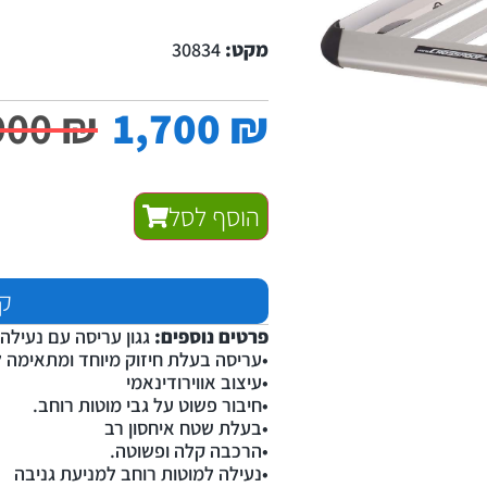
מקט:
30834
900
₪
1,700
₪
הוסף לסל
קנ
פרטים נוספים:
גגון עריסה עם נעילה
•עריסה בעלת חיזוק מיוחד ומתאימה ל
•עיצוב אווירודינאמי
•חיבור פשוט על גבי מוטות רוחב.
•בעלת שטח איחסון רב
•הרכבה קלה ופשוטה.
•נעילה למוטות רוחב למניעת גניבה