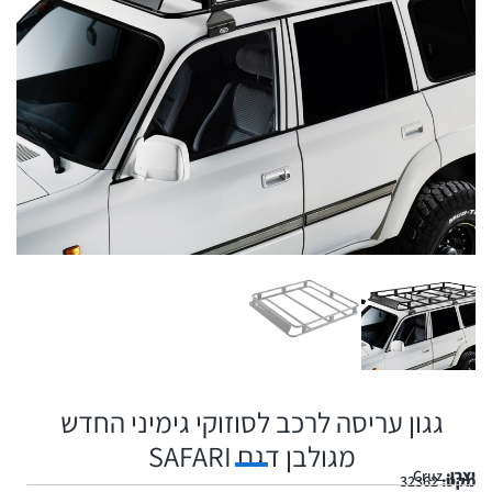
גגון עריסה לרכב לסוזוקי גימיני החדש
מגולבן דגם SAFARI
יצרן:
Cruz
מקט:
32362