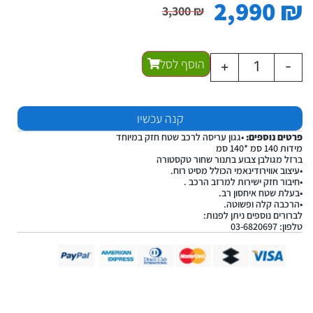
2,990
₪
3,300
₪
הוסף לסל
+
-
קנה עכשיו
פרטים נוספים:
•גגון עריסה לרכב שטח חזק במיוחד
מידות 140 סמ *140 סמ
ברזל מגולבן צבוע בתנור שחור טקסטורה
•עיצוב אווירודינאמי הכולל מסיט רוח.
•חיבור חזק ישירות למרזב הרכב .
•בעלת שטח איחסון רב.
•הרכבה קלה ופשוטה.
לברורים נוספים ניתן לפנות:
טלפון: 03-6820697