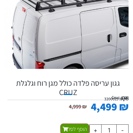
גגון עריסה פלדה כולל מגן רוח וגלגלת
CRUZ
יצרן:
Cruz
מקט:
3200015
4,499
₪
4,999
₪
הוסף לסל
+
-