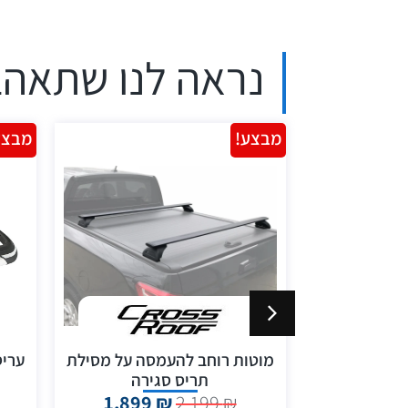
נראה לנו שתאהב
מבצע!
מבצע
לומיניום דגם
מוטות רוחב להעמסה על מסילת
מונאקו מידה 100*180 מושחר
תריס סגירה
ק
1,899
₪
2,199
₪