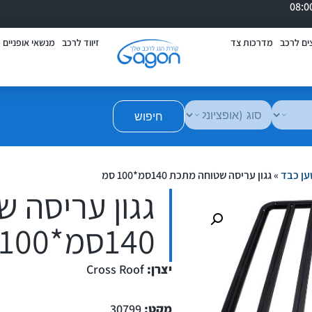
ים לרכב
מדרכות צד
זיווד לרכב
מנשאי אופניים
חיפוש
ען כבד
»
גגון עריסה שטוחה מתכת 140סמ*100 סמ
גגון עריסה 
140סמ*100 סמ
יצרן:
Cross Roof
מקט:
30799