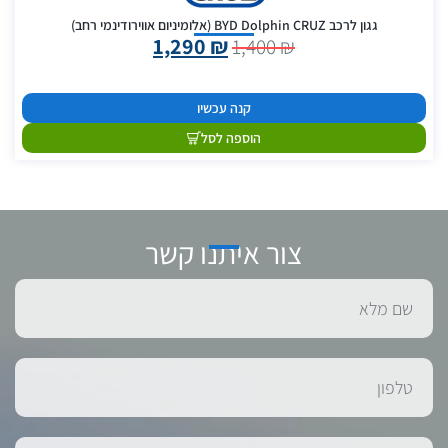
גגון לרכב BYD Dolphin CRUZ (אלומיניום אווירודינמי רחב)
1,290
₪
1,400
₪
קנה עכשיו
הוספה לסל
צור איתנו קשר