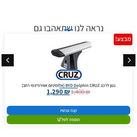
נראה לנו שתאהבו גם
מבצע!
גגון לרכב BYD Dolphin CRUZ (אלומיניום אווירודינמי רחב)
1,290
₪
1,400
₪
קנה עכשיו
הוספה לסל