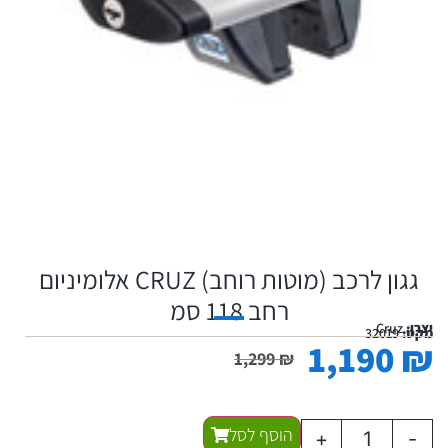
גגון לרכב (מוטות רוחב) CRUZ אלומיניום
רחב 118 סמ
יצרן:
Cruz
מקט:
32019
1,190
₪
1,299
₪
הוסף לסל
+
-