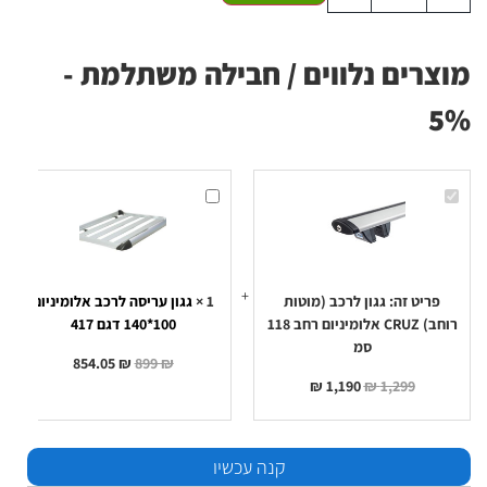
מוצרים נלווים / חבילה משתלמת -
5%
גגון
גגון
לרכב
עריסה
(מוטות
לרכב
רוחב)
אלומיניום
100*140
CRUZ
אלומיניום
דגם
רחב
417
118
פריט זה:
גגון לרכב (מוטות
1
×
גגון עריסה לרכב אלומיניום
סמ
רוחב) CRUZ אלומיניום רחב 118
100*140 דגם 417
סמ
854.05
₪
899
₪
₪
1,190
₪
1,299
קנה עכשיו