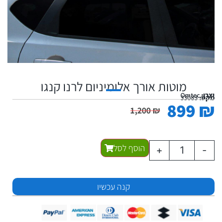
מוטות אורך אלומיניום לרנו קנגו
יצרן:
Omtec
מקט:
33083
899
₪
1,200
₪
הוסף לסל
+
-
קנה עכשיו