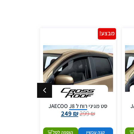
מבצע!
מבצע!
סט מגיני רוח ל JAECOO J8
סט שטיחי לבד א
249
₪
299
₪
09
₪
קנה עכשיו
הוספה לסל