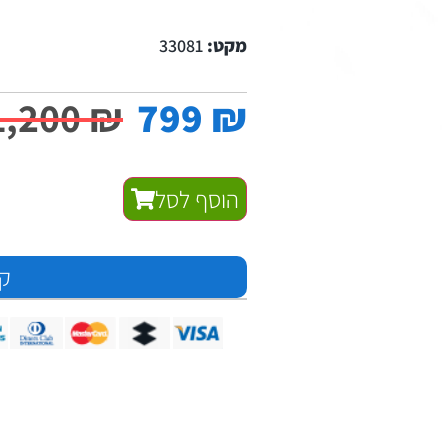
מקט:
33081
1,200
₪
799
₪
הוסף לסל
קנ