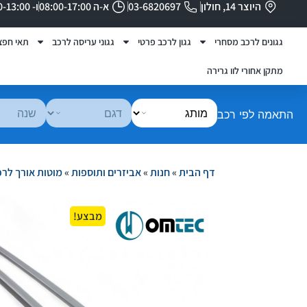
היוצר 14, חולון
03-6820697
א-ה 08:00-17:00
ו- 08:00-13:00
גגונים לרכב מסחרי
גגון לרכב פרטי
גגוני עריסה לרכב
תאי חפצ
מתקן אחורי לוו גרירה
התאמה לפי רכב
דף הבית
»
חנות
»
אביזרים ותוספות
»
מוטות אורך לר
מבצע!