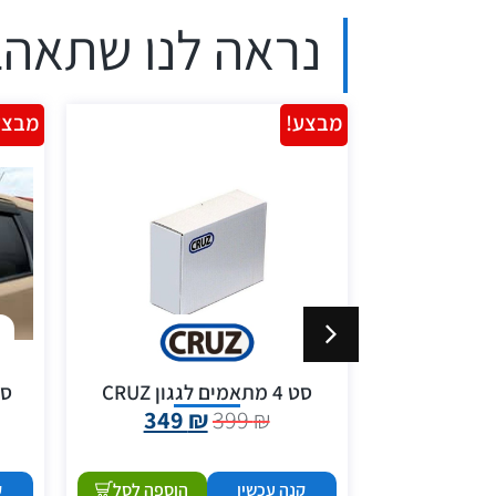
נראה לנו שתאהב
מבצע!
מבצע
ארגונית לרכב לתא מטען 55
סט 4 מתאמים לגגון CRUZ
סט 
349
₪
399
₪
199
קנה עכשיו
הוספה לסל
ק