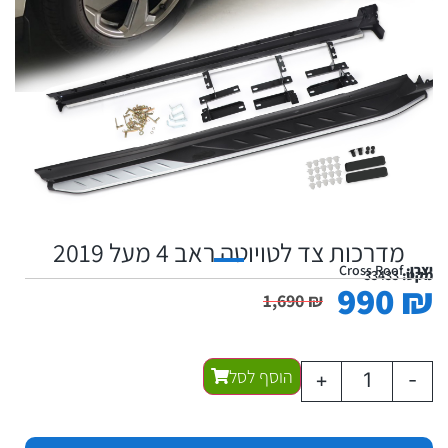
מדרכות צד לטויוטה ראב 4 מעל 2019
יצרן:
Cross Roof
מקט:
33433
990
₪
1,690
₪
הוסף לסל
+
-