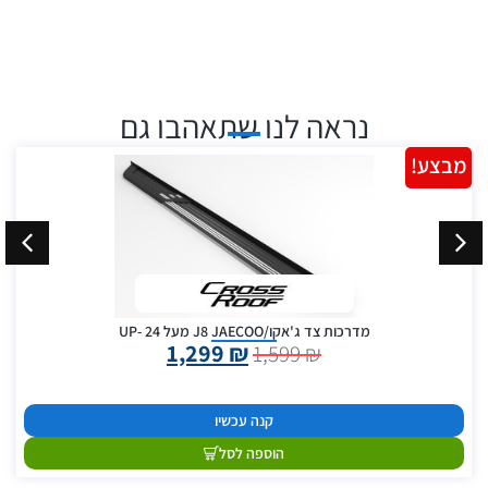
נראה לנו שתאהבו גם
מבצע!
מדרכות צד ג'אקו/J8 JAECOO מעל 24 -UP
1,299
₪
1,599
₪
קנה עכשיו
הוספה לסל