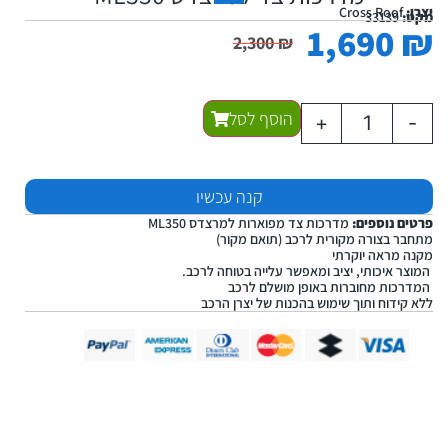
יצרן:
Cross Roof
מקט:
33139
1,690
₪
2,300
₪
הוסף לסל
+
-
קנה עכשיו
פרטים נוספים:
מדרכות צד מפוארות למרצדס ML350
מתחבר בצורה מקורית לרכב (תואם מקור)
מקנה מראה יוקרתי
המוצר איכותי, יציב ומאפשר עלייה בטוחה לרכב.
המדרכות מחוברות באופן מושלם לרכב
ללא קידוח ותוך שימוש בהכנות של יצרן הרכב