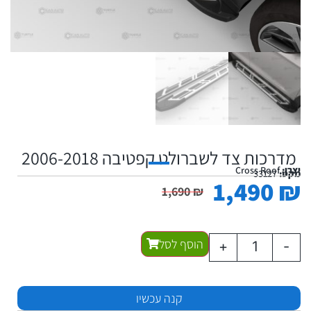
מדרכות צד לשברולט קפטיבה 2006-2018
יצרן:
Cross Roof
מקט:
33127
1,490
₪
1,690
₪
הוסף לסל
+
-
קנה עכשיו