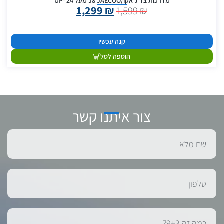
מדרכות צד ג'אקו/J8 JAECOO מעל 24 -UP
1,299
₪
1,599
₪
קנה עכשיו
הוספה לסל
צור איתנו קשר