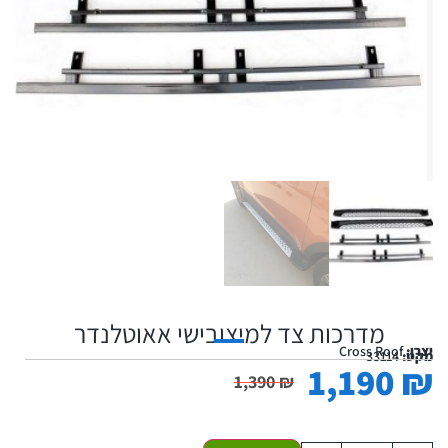
מדרכות צד למיצובישי אאוטלנדר
יצרן:
Cross Roof
מקט:
33114
1,190
₪
1,390
₪