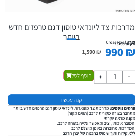
מדרכות צד ליונדאי טוסון דגם טרפזים חדש
ביותר
יצרן:
Cross Roof
מקט:
33100
990
₪
1,590
₪
הוסף לסל
+
-
קנה עכשיו
פרטים נוספים:
מדרכות צד מפוארות ליונדאי טוסון דגם טרפזים חדש ביותר
מתחבר בצורה מקורית לרכב (תואם מקור)
מקנה מראה יוקרתי
המוצר איכותי, יציב ומאפשר עלייה בטוחה לרכב.
המדרכות מחוברות באופן מושלם לרכב
ללא קידוח ותוך שימוש בהכנות של יצרן הרכב