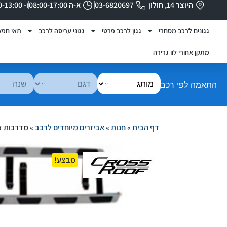
היוצר 14, חולון
03-6820697
א-ה 08:00-17:00
ו- 08:00-13:00
גגונים לרכב מסחרי
גגון לרכב פרטי
גגוני עריסה לרכב
תאי חפצ
מתקן אחורי לוו גרירה
התאמה לפי רכב
דף הבית
»
חנות
»
אביזרים מיוחדים לרכב
»
מדרכות צד
מבצע!