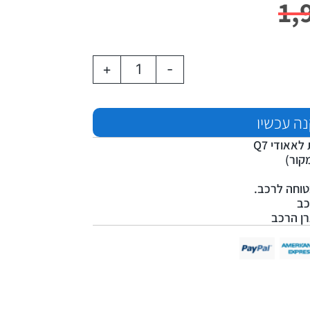
1,
+
-
ה עכשיו
אאודי Q7
קור)
טוחה לרכב.
כב
רן הרכב