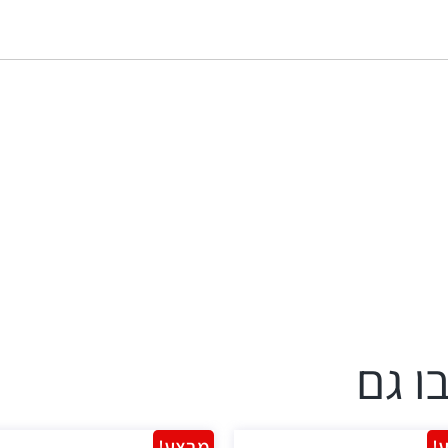
ו גם
!
מבצע!