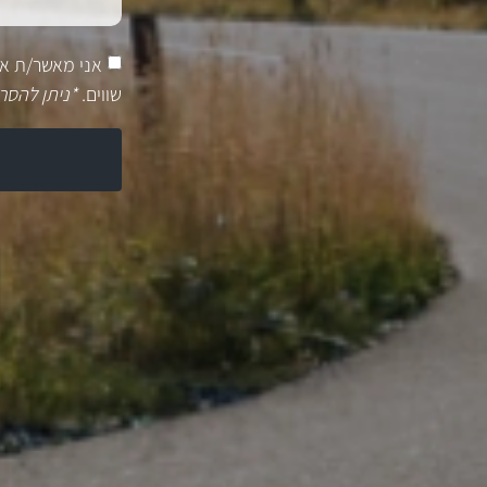
אני מאשר/ת א
שווים.
*ניתן להסר