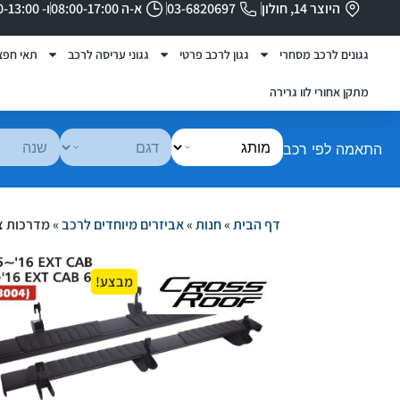
היוצר 14, חולון
03-6820697
א-ה 08:00-17:00
ו- 08:00-13:00
גגונים לרכב מסחרי
גגון לרכב פרטי
גגוני עריסה לרכב
תאי חפצ
מתקן אחורי לוו גרירה
התאמה לפי רכב
דף הבית
»
חנות
»
אביזרים מיוחדים לרכב
»
מדרכות צד מפו
מבצע!