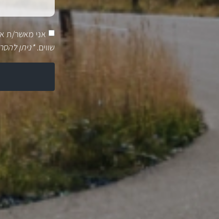
אני מאשר/ת א
שווים.
*ניתן להסר