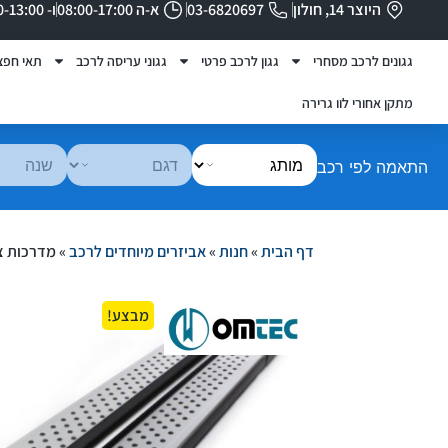
היוצר 14, חולון
03-6820697
א-ה 08:00-17:00
ו- 08:00-13:00
גגונים לרכב מסחרי
גגון לרכב פרטי
גגוני עריסה לרכב
תאי חפצ
מתקן אחורי לוו גרירה
התאמה לפי רכב
דף הבית
»
חנות
»
אביזרים מיוחדים לרכב
»
מדרכות צד ALMלפורד קוגה מעל 013
מבצע!