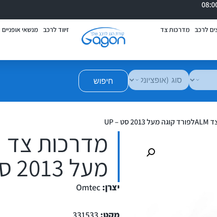
ים לרכב
מדרכות צד
זיווד לרכב
מנשאי אופניים
חיפוש
2 סט – UP
מעל 2013 סט – UP
יצרן:
Omtec
מקט:
331533