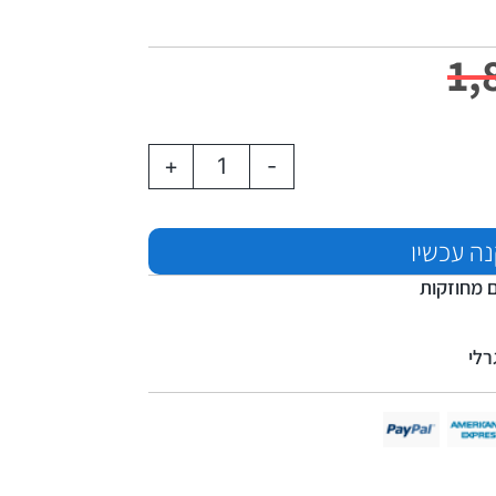
1,
+
-
ה עכשיו
 מחוזקות
רלי