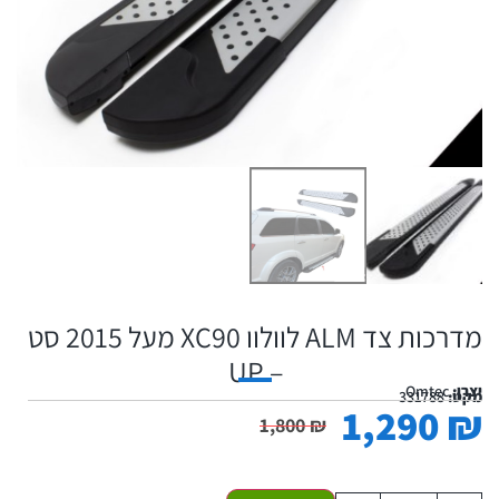
מדרכות צד ALM לוולוו XC90 מעל 2015 סט
– UP
יצרן:
Omtec
מקט:
331788
1,290
₪
1,800
₪