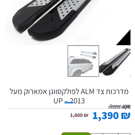
מדרכות צד ALM לפולקסווגן אמארוק מעל
2013 – UP
יצרן:
Omtec
מקט:
331822
1,390
₪
1,800
₪