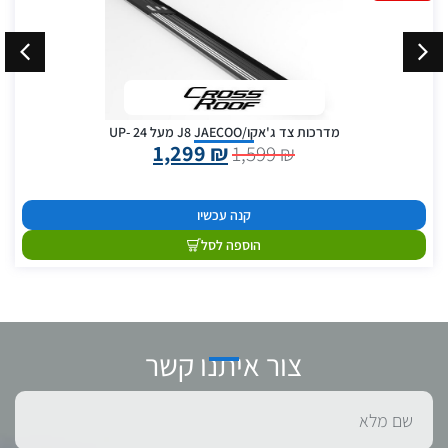
מדרכות צד ג'אקו/J8 JAECOO מעל 24 -UP
1,299
₪
1,599
₪
קנה עכשיו
הוספה לסל
צור איתנו קשר