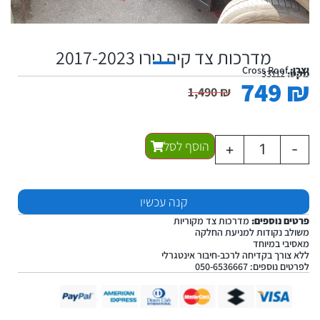
מדרכות צד קיה נירו 2017-2023
יצרן:
Cross Roof
מקט:
33112
749
₪
1,490
₪
הוסף לסל
+
-
קנה עכשיו
פרטים נוספים:
מדרכות צד מקוריות
משולב נקודות למניעת החלקה
מאסיבי במיוחד
ללא צורך בקדיחה לרכב-חיבור אינטגרלי
לפרטים נוספים: 050-6536667