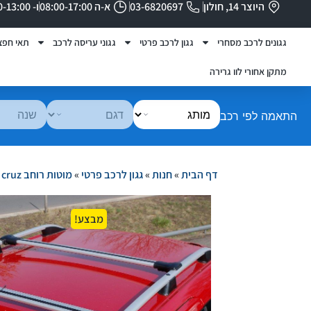
היוצר 14, חולון
03-6820697
א-ה 08:00-17:00
ו- 08:00-13:00
גגונים לרכב מסחרי
גגון לרכב פרטי
גגוני עריסה לרכב
תאי חפצ
מתקן אחורי לוו גרירה
התאמה לפי רכב
דף הבית
»
חנות
»
גגון לרכב פרטי
»
מוטות רוחב cross roof cruz
מבצע!