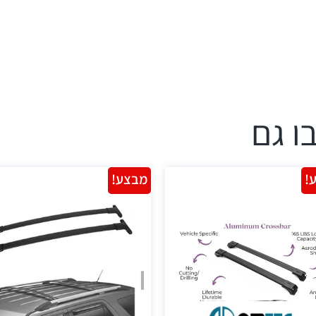
ו גם
!
מבצע!