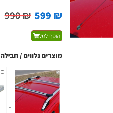
990
₪
599
₪
הוסף לסל
מוצרים נלווים / חבילה 
מוטות
גגון
רוחב
ערי
אלומיניום
לרכ
ייעודי
אלומ
לאורך
לניסאן
דגם
אקס
417
טרייל
מעל
2014
-
UP