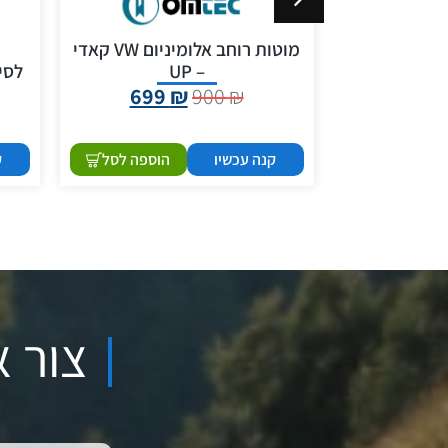
ום לפולקסווגן
מוטות רוחב אלומיניום VW קאדי
– UP
לסיט
699
₪
900
₪
999
הוספה לסל
קנה עכשיו
הוספה לסל
ק
צור א