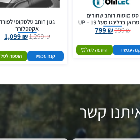
סט מוטות רוחב שחורים
גגון רוחב טלסקופי לפורד
רואן ברלינגו מעל 19 – UP
אקספלורר
799
₪
999
₪
1,099
₪
1,299
₪
נה עכשיו
הוספה לסל
קנה עכשיו
הוספה לסל
יתנו קשר