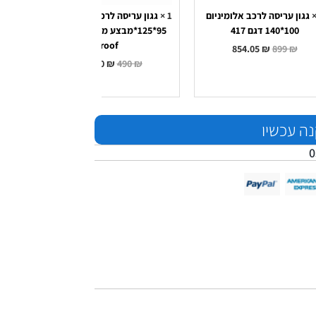
גגון עריסה לרכב אלומיניום
1
×
גגון עריסה לרכב דגם מונאקו
1
×
100*140 דגם 417
95*125*מבצע מדהים* cross
roof
854.05
₪
899
₪
465.50
₪
490
₪
ה עכשיו