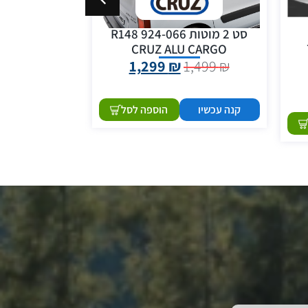
סט 2 מוטות 924-066 R148
זוג מוטות רוחב
CRUZ ALU CARGO
עם פסי או
1,690
₪
1,299
₪
1,499
₪
קנה עכשיו
הוספה לסל
קנה עכשיו