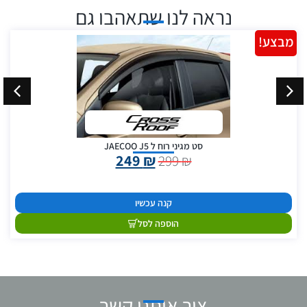
נראה לנו שתאהבו גם
מבצע!
סט מגיני רוח ל JAECOO J5
249
₪
299
₪
קנה עכשיו
הוספה לסל
צור איתנו קשר