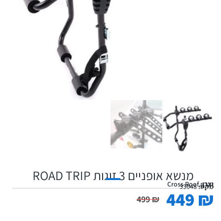
מנשא אופניים 3 זוגות ROAD TRIP
יצרן:
Cross Roof
מקט:
33048
449
₪
499
₪