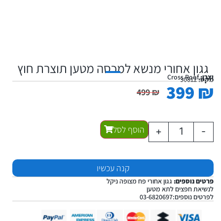
גגון אחורי מנשא למכסה מטען תוצרת חוץ
יצרן:
Cross Roof
מקט:
30812
399
₪
499
₪
הוסף לסל
+
-
קנה עכשיו
פרטים נוספים:
גגון אחורי פח מצופה ניקל
לנשיאת חפצים לתא מטען
לפרטים נוספים:03-6820697