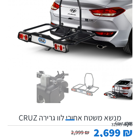
מנשא משטח אחורי לוו גרירה CRUZ
יצרן:
Cruz
מקט:
32345
2,699
₪
2,999
₪