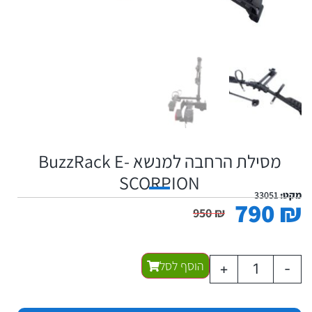
מסילת הרחבה למנשא BuzzRack E-
SCORPION
מקט:
33051
790
₪
950
₪
הוסף לסל
+
-