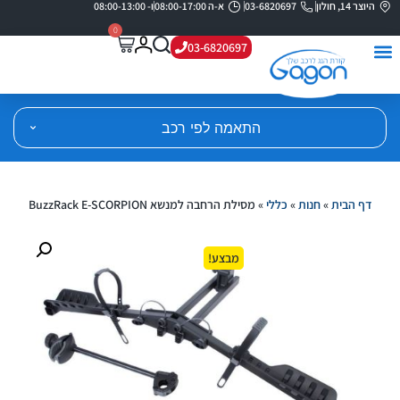
היוצר 14, חולון
03-6820697
א-ה 08:00-17:00
ו- 08:00-13:00
0
03-6820697
התאמה לפי רכב
דף הבית
»
חנות
»
כללי
»
מסילת הרחבה למנשא BuzzRack E-SCORPION
מבצע!