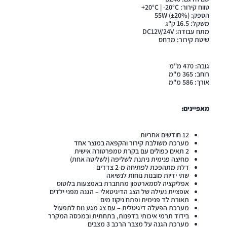
טווח קירור: 20°C | -20°C+
הספק: (±20%) 55W
משקל: 16.5 ק"ג
מתח עבודה: DC12V/24V
שיטת קירור: מדחס
גובה: 470 מ"מ
רוחב: 365 מ"מ
אורך: 586 מ"מ
מאפיינים:
12 חודשים אחריות
מערכת משולבת קירור והקפאה במוצר אחד
2 תאים כפולים עם בקרת טמפרטורה אישית
מחיצה פנימית ניתנת לשליפה (לשליטה אחת)
דלת מתהפכת לפתיחה מ-2 צדדים
שתי ידיות מובנות נוחות לנשיאה
אפליקציה לסמארטפון מתחברת באמצעות בלוטוס
אופציית נעילה של הצג הדיגיטאלי – הגנה מפני ילדים
תאורת לד פנימית ופתח ניקוז מים
מערכת הפעלה דיגיטלית – עם צג מגע נוח לתפעול
בידוד תרמי איכותי בדפנות, בתחתית ובמכסה המקרר
מערכת הגנה על מצבר הרכב 3 מצבים