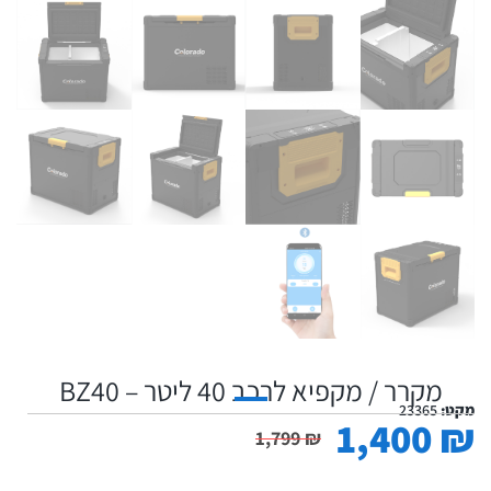
מקרר / מקפיא לרכב 40 ליטר – BZ40
מקט:
23365
1,400
₪
1,799
₪