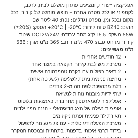
אפליקציה ייעודית, ומציעים פתרון מושלם לבית, לרכב,
לקמפינג או לכל מטרה אחרת – חופש מוחלט של קירור, בכל
מקום ובכל זמן.
מפרט וגדלים:
נפח: 40 ליטר שם
הדגם: BZ40 טווח קירור: 20°C | -20°C+ הספק: (±20%)
55W משקל: 16.5 ק"ג מתח עבודה: DC12V/24V שיטת
קירור: מדחס גובה: 470 מ"מ רוחב: 365 מ"מ אורך: 586
מ"מ
מאפיינים:
12 חודשים אחריות
מערכת משולבת קירור והקפאה במוצר אחד
2 תאים כפולים עם בקרת טמפרטורה אישית
מחיצה פנימית ניתנת לשליפה (לשליטה אחת)
דלת מתהפכת לפתיחה מ-2 צדדים
שתי ידיות מובנות נוחות לנשיאה
אפליקציה לסמארטפון מתחברת באמצעות בלוטוס
אופציית נעילה של הצג הדיגיטאלי - הגנה מפני ילדים
תאורת לד פנימית ופתח ניקוז מים
מערכת הפעלה דיגיטלית - עם צג מגע נוח לתפעול
בידוד תרמי איכותי בדפנות, בתחתית ובמכסה המקרר