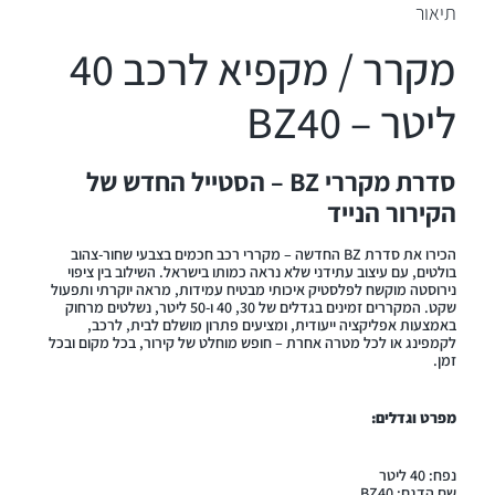
תיאור
מקרר / מקפיא לרכב 40
ליטר – BZ40
סדרת מקררי BZ – הסטייל החדש של
הקירור הנייד
הכירו את סדרת BZ החדשה – מקררי רכב חכמים בצבעי שחור-צהוב
בולטים, עם עיצוב עתידני שלא נראה כמותו בישראל. השילוב בין ציפוי
נירוסטה מוקשח לפלסטיק איכותי מבטיח עמידות, מראה יוקרתי ותפעול
שקט. המקררים זמינים בגדלים של 30, 40 ו-50 ליטר, נשלטים מרחוק
באמצעות אפליקציה ייעודית, ומציעים פתרון מושלם לבית, לרכב,
לקמפינג או לכל מטרה אחרת – חופש מוחלט של קירור, בכל מקום ובכל
זמן.
מפרט וגדלים:
נפח: 40 ליטר
שם הדגם: BZ40