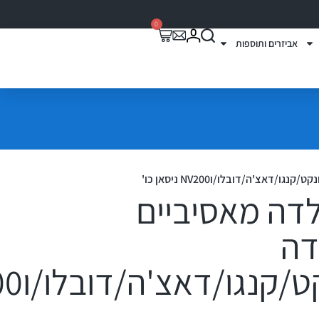
0
אביזרים ותוספות
אצ'ה/דובלו/וNV200 ניסאן כו'
לדה מאסיביים
דה
ברלינגו/ק