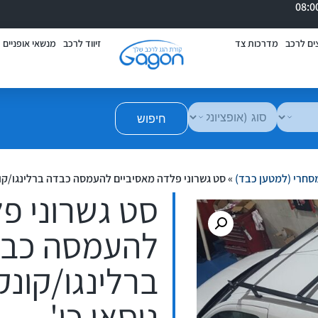
ים לרכב
מדרכות צד
זיווד לרכב
מנשאי אופניים
חיפוש
מסחרי (למטען כבד)
»
סט גשרוני פלדה מאסיביים להעמסה כבדה ברלינגו/קונקט/קנגו/ד
סט גשרוני פ
להעמסה כב
ניסאן כו'