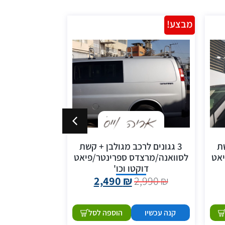
מבצע!
מבצע!
שת
3 גגונים לרכב מגולבן + קשת
גגון עריסה אל
יאט
לסוואנה/מרצדס ספרינטר/פיאט
ברלינגו כולל
דוקטו וכו'
Z
5,999
₪
2,490
₪
2,990
₪
קנה עכשיו
הוספה לסל
קנה עכשיו