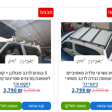
!
מבצע!
ט גשרוני פלדה מאסיביים
5 גגונים לרכב מגולבן + ק
עמסה כבדה לרכב מסחרי
לסוואנה/מרצדס ספרינטר/פ
בינוני כו'
דוקטו וכו'
3,790
₪
3,990
₪
2,799
₪
2,999
₪
נה עכשיו
הוספה לסל
קנה עכשיו
הוספה לסל