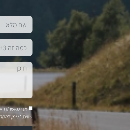
אני מאשר/ת א
שווים.
*ניתן להסר