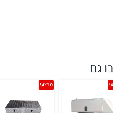
ו גם
!
מבצע!