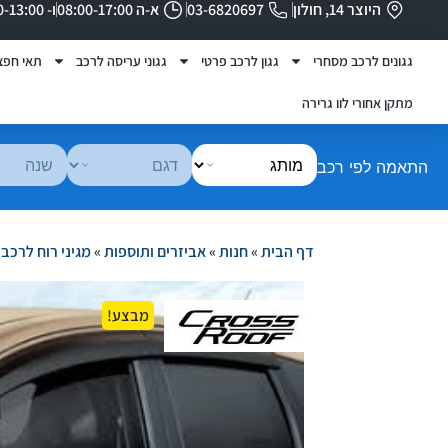
היוצר 14, חולון
03-6820697
א-ה 08:00-17:00
ו- 08:00-13:00
גגונים לרכב מסחרי
גגון לרכב פרטי
גגוני עריסה לרכב
תאי חפצ
מתקן אחורי לוו גרירה
התאמה לפי רכב
דף הבית
»
חנות
»
אביזרים ותוספות
»
מגיני רוח לרכב
»
מבצע!