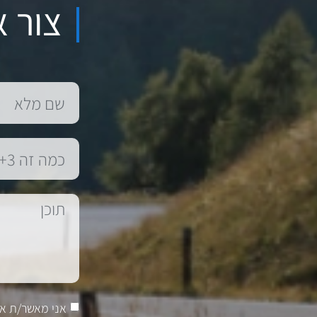
צור א
אני מאשר/ת א