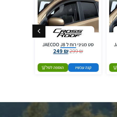
סט מגיני רוח ל JAECOO J8
סט שטיחי לבד א
249
₪
299
₪
09
₪
קנה עכשיו
הוספה לסל
קנה עכשיו