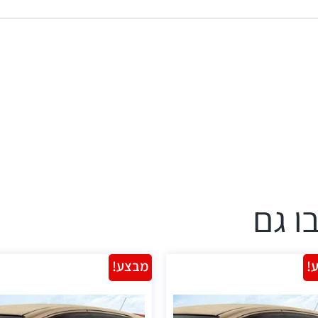
ו גם
!
מבצע!