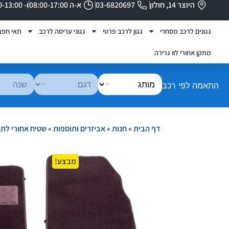
היוצר 14, חולון
03-6820697
א-ה 08:00-17:00
ו- 08:00-13:00
גגונים לרכב מסחרי
גגון לרכב פרטי
גגוני עריסה לרכב
תאי חפצ
מתקן אחורי לוו גרירה
התאמה לפי רכב
דף הבית
»
חנות
»
אביזרים ותוספות
»
שטיח אחורי לת
מבצע!