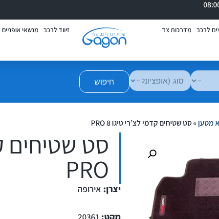
ים לרכב
מדרכות צד
זיווד לרכב
מנשאי אופניים
חיפוש
א מטען
»
סט שטיחים קדמי לצ’רי טיגו 8 PRO
PRO
יצרן:
אירופה
מקט:
20361