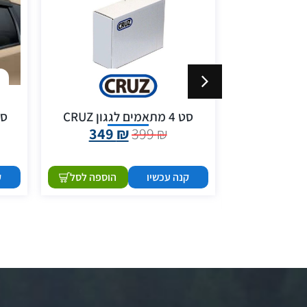
ארגונית לרכב לתא מטען 55
סט 4 מתאמים לגגון CRUZ
סט 
349
₪
399
₪
199
קנה עכשיו
הוספה לסל
ק
הוספה לסל