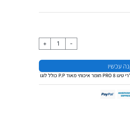
+
-
ה עכשיו
סט שטיחים קדמי לצ'רי טיגו 8 PRO חומר איכותי מאוד P.P כולל לוגו