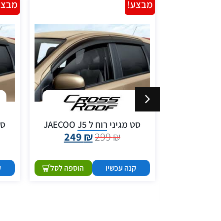
מבצע!
מבצע
סט מגיני רוח ל JAECOO J5
סט 
ב צר במיוחד
249
₪
299
₪
1,690
קנה עכשיו
הוספה לסל
ק
הוספה לסל