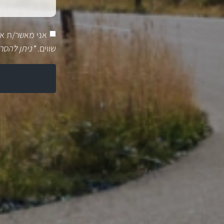
אני מאשר/ת א
שווים.
*ניתן להסר