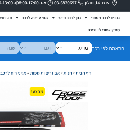
היוצר 14, חולון
03-6820697
א-ה 08:00-17:00
ו- 08:00-13:00
גגונים לרכב מסחרי
גגון לרכב פרטי
גגוני עריסה לרכב
תאי חפצ
מתקן אחורי לוו גרירה
התאמה לפי רכב
דף הבית
»
חנות
»
אביזרים ותוספות
»
מגיני רוח לרכב
»
מבצע!