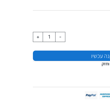
+
-
ה עכשיו
וחזק