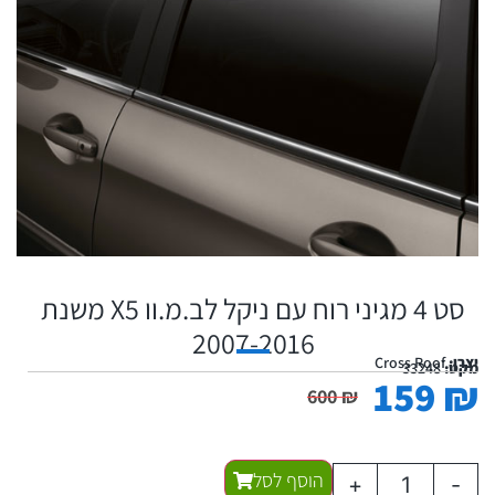
סט 4 מגיני רוח עם ניקל לב.מ.וו X5 משנת
2007-2016
יצרן:
Cross Roof
מקט:
33248
159
₪
600
₪
הוסף לסל
+
-