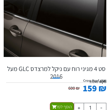
סט 4 מגיני רוח עם ניקל למרצדס GLC מעל
2016
יצרן:
Cross Roof
מקט:
33246
159
₪
600
₪
הוסף לסל
+
-