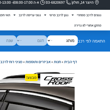
היוצר 14, חולון
03-6820697
א-ה 08:00-17:00
ו- 08:00-13:00
גגונים לרכב מסחרי
גגון לרכב פרטי
גגוני עריסה לרכב
תאי חפצ
מתקן אחורי לוו גרירה
התאמה לפי רכב
דף הבית
»
חנות
»
אביזרים ותוספות
»
מגיני רוח לרכב
»
מבצע!