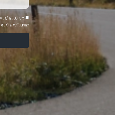
אני מאשר/ת א
שווים.
*ניתן להסר