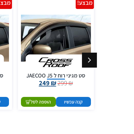
מבצע!
מבצע
סט מגיני רוח ל JAECOO J5
סט 
ב צר במיוחד
249
₪
299
₪
1,690
קנה עכשיו
הוספה לסל
ק
הוספה לסל