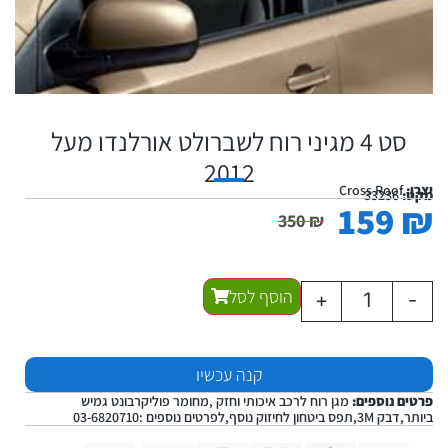
סט 4 מגיני רוח לשברולט אורלנדו מעל
2012
יצרן:
Cross Roof
מקט:
33236
159
₪
350
₪
הוסף לסל
+
-
קנה עכשיו
פרטים נוספים:
מגן רוח לרכב איכותי וחזק ,מחומר פוליקרבונט גמיש
ביותר,דבק 3M,תפס ביטחון לחיזוק נוסף,לפרטים נוספים :03-6820710