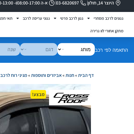
היוצר 14, חולון
03-6820697
א-ה 08:00-17:00
ו- 08:00-13:00
גגונים לרכב מסחרי
גגון לרכב פרטי
גגוני עריסה לרכב
תאי חפצ
מתקן אחורי לוו גרירה
התאמה לפי רכב
דף הבית
»
חנות
»
אביזרים ותוספות
»
מגיני רוח לרכב
»
מבצע!