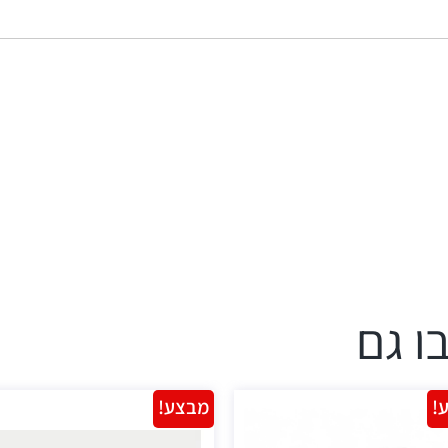
ו גם
!
מבצע!