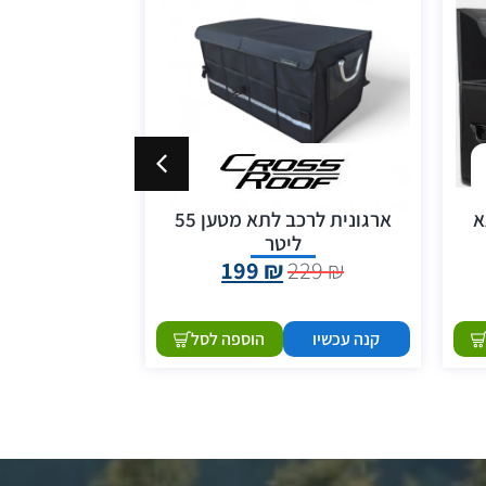
א
ארגונית לרכב לתא מטען 55
מקרר / מקפיא
ליטר
15 ליטר – S15
199
₪
229
₪
2,099
₪
קנה עכשיו
הוספה לסל
קנה עכשיו