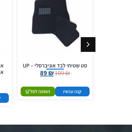
ר נירוסטה כולל צג
סט שטיחי לבד אוניברסלי – UP
אר
י
אחור
89
₪
109
₪
1,400
קנה עכשיו
הוספה לסל
הוספה לסל
ק