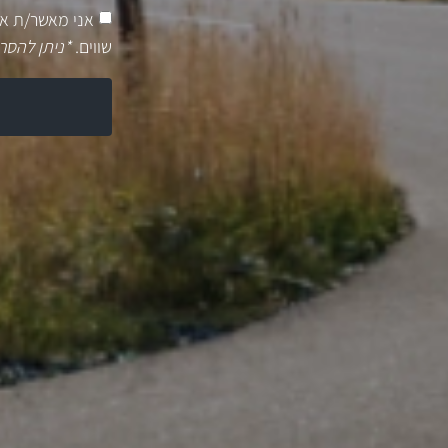
אני מאשר/ת א
שווים.
*ניתן להסר