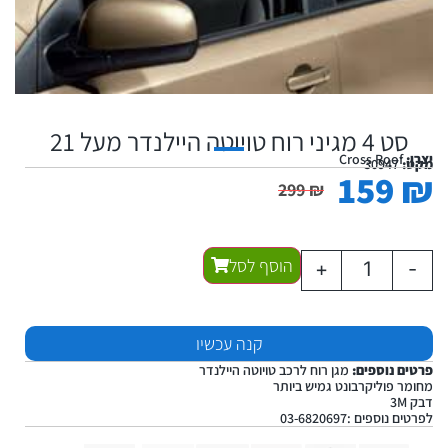
סט 4 מגיני רוח טויוטה היילנדר מעל 21
יצרן:
Cross Roof
מקט:
30947
159
₪
299
₪
הוסף לסל
+
-
קנה עכשיו
פרטים נוספים:
מגן רוח לרכב טויוטה היילנדר
מחומר פוליקרבונט גמיש ביותר
דבק 3M
לפרטים נוספים :03-6820697