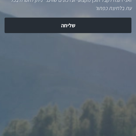
עת בלחיצת כפתור
שליחה