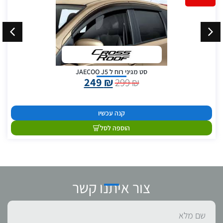
סט מגיני רוח ל JAECOO J5
249
₪
299
₪
קנה עכשיו
הוספה לסל
צור איתנו קשר