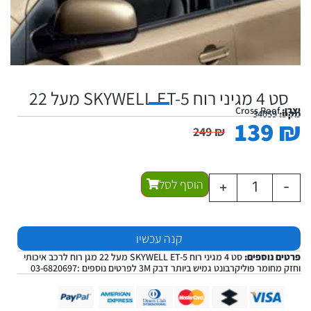
סט 4 מגיני רוח SKYWELL ET-5 מעל 22
יצרן:
Cross Roof
מקט:
34059
139
₪
249
₪
הוסף לסל
+
-
קנה עכשיו
פרטים נוספים:
סט 4 מגיני רוח SKYWELL ET-5 מעל 22 מגן רוח לרכב איכותי
וחזק מחומר פוליקרבונט גמיש ביותר דבק 3M לפרטים נוספים :03-6820697