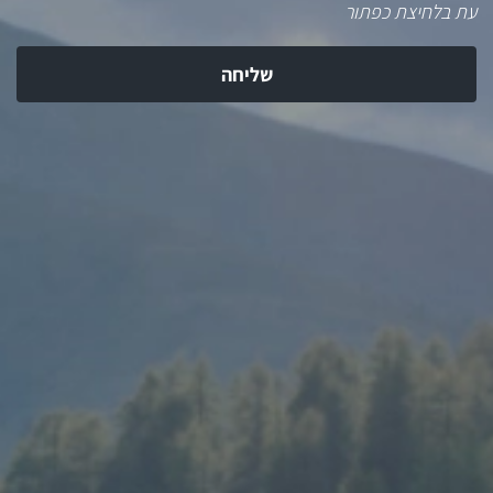
עת בלחיצת כפתור
שליחה