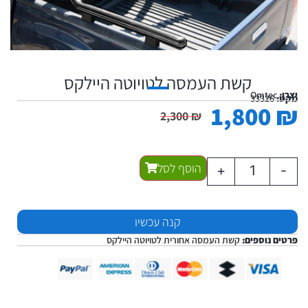
קשת העמסה לטויוטה היילקס
יצרן:
Omtec
מקט:
33326
1,800
₪
2,300
₪
הוסף לסל
+
-
קנה עכשיו
פרטים נוספים:
קשת העמסה אחורית לטויוטה היילקס