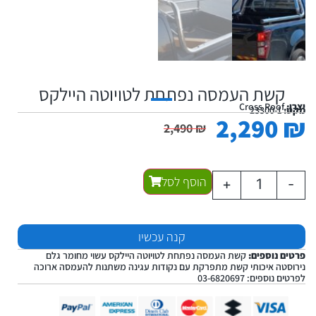
קשת העמסה נפתחת לטויוטה היילקס
יצרן:
Cross Roof
מקט:
23300-1
2,290
₪
2,490
₪
הוסף לסל
+
-
קנה עכשיו
פרטים נוספים:
קשת העמסה נפתחת לטויוטה היילקס עשוי מחומר גלם
נירוסטה איכותי קשת מתפרקת עם נקודות עגינה משתנות להעמסה ארוכה
לפרטים נוספים: 03-6820697