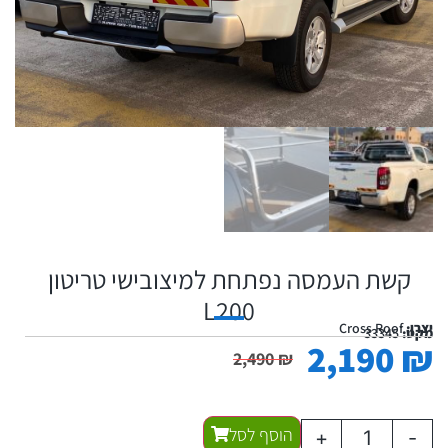
קשת העמסה נפתחת למיצובישי טריטון
L200
יצרן:
Cross Roof
מקט:
33345
2,190
₪
2,490
₪
הוסף לסל
+
-