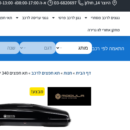
היוצר 14, חולון
03-6820697
א-ה 08:00-17:00
ו- 08:00-13:00
גגונים לרכב מסחרי
גגון לרכב פרטי
גגוני עריסה לרכב
תאי חפצ
מתקן אחורי לוו גרירה
התאמה לפי רכב
דף הבית
»
חנות
»
תא חפצים לרכב
»
תא חפצים 340 ליטר שחור דגם CIAO + פתיחה מהירה 44*80*140 ס"מ – UP
מבצע!