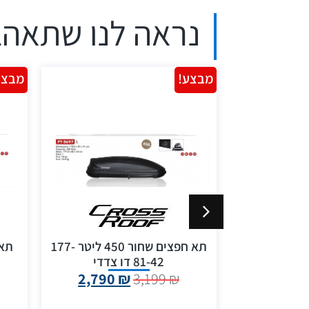
נראה לנו שתאהב
מבצע!
מבצע
תא חפצים 520 ליטר שחור
תא חפצים שחור 450 ליטר 177-
מבריק 198x80x48 ס"מ CRUZ
81-42 דו צדדי
2,790
₪
3,199
₪
3,